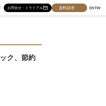
mail_outline
資料請求
ド
EN
TW
お問合せ・トライアル
ェック、節約