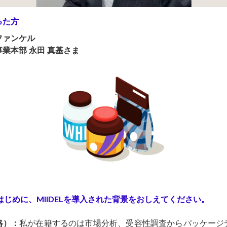
った方
ファンケル
業本部 永田 真基さま
：はじめに、MIIDELを導入された背景をおしえてください。
略）：
私が在籍するのは市場分析、受容性調査からパッケージ