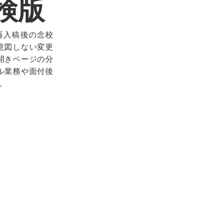
検版
再入稿後の念校
意図しない変更
開きページの分
ル業務や面付後
。