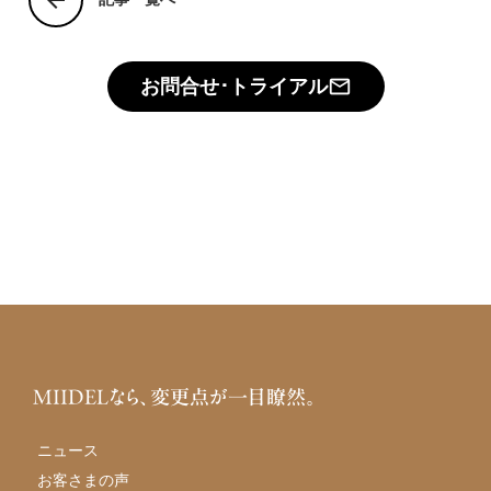
arrow_back
お問合せ･トライアル
mail_outline
MIIDELなら、変更点が一目瞭然。
ニュース
お客さまの声