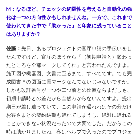
M：なるほど、チェックの網羅性を考えると自動化の強
化は一つの方向性かもしれませんね。一方で、これまで
使われてきた中で「助かった」と印象に残っていること
はありますか？
佐藤：
先日、あるプロジェクトの官庁申請の手伝いをし
たんですけど、官庁のほうから「（初期申請と）変わっ
たところを全部マークしてくれ」と言われたんですよ。
施工図や機器図、文書に至るまで、すべてです。でも完
成図書＊の図面に雲マークなんてないじゃないですか。
しかも改訂番号が一つや二つ前との比較ならまだしも、
初期申請時との差だから全然わからないんですよ。提出
期日が差し迫っていて、この申請が遅れればその分だけ
お客さまとの契約納期も遅れてしまうし、絶対に遅れる
ことができない状況だったので大変でした。だからこの
時は助かりましたね。私はヘルプで入ったのでプロジェ