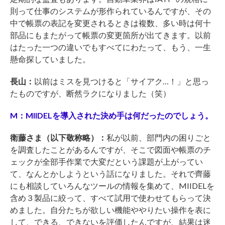
則って仕事のシステムが形作られているんですが、その
中で帳票の表記を変更されるときは複数、多い時は何十
部品にもまたがって帳票の変更箇所が出てきます。以前
はたった一つの違いでもすべてにわたって、もう、一生
懸命探していました。
長山：
以前はミスを見つけると「サイアク…！」と思っ
たものですが、断然ラクになりました（笑）
M：MIIDELを導入された決め手は何だったのでしょう。
衛藤さま（以下敬称略）：
私が以前、部門内の困りごと
を調査したことがあるんですが、そこで図面や帳票のチ
ェックが全部手作業で大変だという課題が上がってい
て、なんとかしようという話になりました。それで齊藤
にも相談していろんなツールの情報を集めて、MIIDELを
含め３製品に絞って、すべて試用で使わせてもらって決
めました。自分たちが欲しい機能ややりたい操作を表に
して、できる、できないを評価したんですが、結果は迷