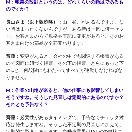
M：帳票の改訂というのは、どれくらいの頻度であるも
のですか？
長山さま（以下敬称略）：
山、谷、があるんですよ。な
い時はまったくないんですが、ある時は一気に何十セッ
ト。お客さまの方で規格や表記に変更があると、そのお
客さま向けの部品が全部変わります。
齊藤：
変更があると、会社の中でも関連する帳票がある
ので図面に紐づく帳票、その下の帳票、さらにもっと下
の…と、何段階にもわたってすべてが連動しなければな
りません。
M：作業の山場が来ると、他の仕事にも影響してしまい
そうですね。そうした見直しは定期的にあるのですか？
それとも予告なく？
齊藤：
必要性があるタイミングで、予告なくチェック対
応は発生しますね。そうした不定期の見直しに加えて、
定期的な監査もあります。自動車業界はIATF*の規格に