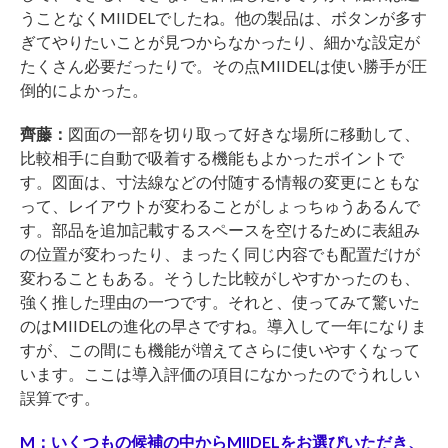
うことなくMIIDELでしたね。他の製品は、ボタンが多す
ぎてやりたいことが見つからなかったり、細かな設定が
たくさん必要だったりで。その点MIIDELは使い勝手が圧
倒的によかった。
齊藤：
図面の一部を切り取って好きな場所に移動して、
比較相手に自動で吸着する機能もよかったポイントで
す。図面は、寸法線などの付随する情報の変更にともな
って、レイアウトが変わることがしょっちゅうあるんで
す。部品を追加記載するスペースを空けるために表組み
の位置が変わったり、まったく同じ内容でも配置だけが
変わることもある。そうした比較がしやすかったのも、
強く推した理由の一つです。それと、使ってみて驚いた
のはMIIDELの進化の早さですね。導入して一年になりま
すが、この間にも機能が増えてさらに使いやすくなって
います。ここは導入評価の項目になかったのでうれしい
誤算です。
M：いくつもの候補の中からMIIDELをお選びいただき、