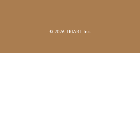
©︎ 2026 TRIART Inc.