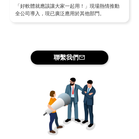
「好軟體就應該讓大家一起用！」現場熱情推動
全公司導入，現已廣泛應用於其他部門。
聯繫我們
mail_outline