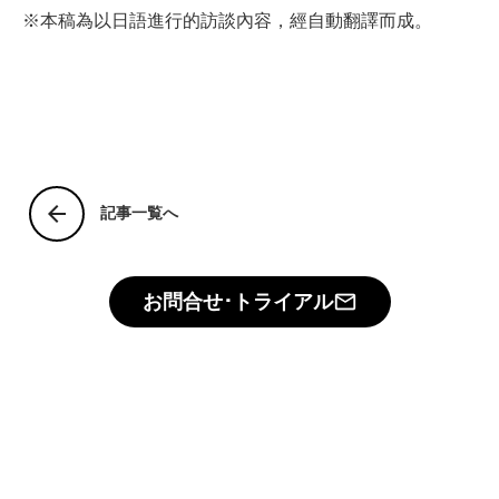
※本稿為以日語進行的訪談內容，經自動翻譯而成。
arrow_back
記事一覧へ
お問合せ･トライアル
mail_outline