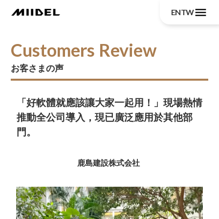
menu
EN
TW
Customers Review
お客さまの声
「好軟體就應該讓大家一起用！」現場熱情
推動全公司導入，現已廣泛應用於其他部
門。
鹿島建設株式会社