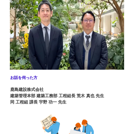
お話を伺った方
鹿島建設株式会社
建築管理本部 建築工務部 工程組長 荒木 真也 先生
同 工程組 課長 宇野 功一 先生