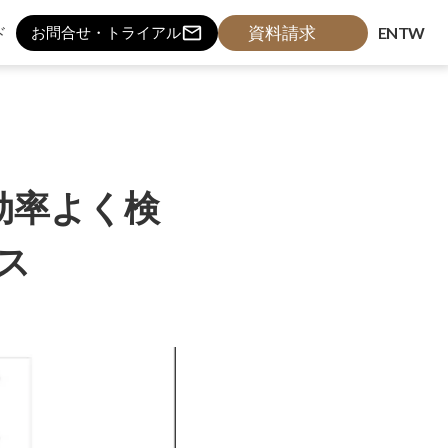
mail_outline
資料請求
ド
EN
TW
お問合せ・トライアル
効率よく検
ース