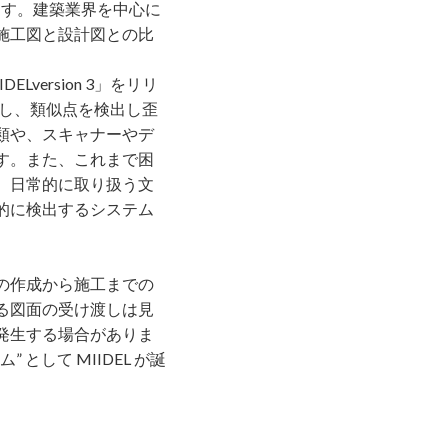
てます。建築業界を中⼼に
施⼯図と設計図との⽐
ersion 3」をリリ
認識し、類似点を検出し歪
類や、スキャナーやデ
す。また、これまで困
、⽇常的に取り扱う⽂
的に検出するシステム
の作成から施⼯までの
る図⾯の受け渡しは⾒
発⽣する場合がありま
して MIIDEL が誕