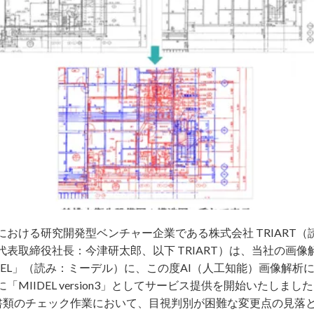
おける研究開発型ベンチャー企業である株式会社 TRIART
表取締役社⻑：今津研太郎、以下 TRIART）は、当社の画
DEL」（読み：ミーデル）に、この度AI（⼈⼯知能）画像解析
MIIDEL version3」としてサービス提供を開始いたしまし
⾯・書類のチェック作業において、⽬視判別が困難な変更点の⾒落