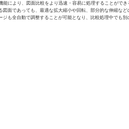
は⾃動解析機能により、図⾯⽐較をより迅速・容易に処理することがで
る図⾯であっても、最適な拡⼤縮⼩や回転、部分的な伸縮など
ージも全⾃動で調整することが可能となり、⽐較処理中でも別