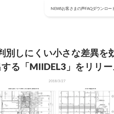
NEWS
お客さまの声
FAQ
ダウンロー
判別しにくい⼩さな差異を
する「MIIDEL3」をリリ
2018/3/27