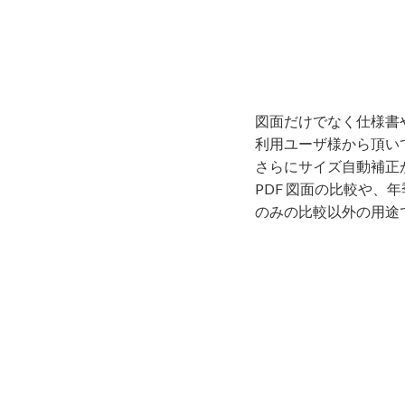
図⾯だけでなく仕様書
利⽤ユーザ様から頂い
さらにサイズ⾃動補正
PDF 図⾯の⽐較や
のみの⽐較以外の⽤途