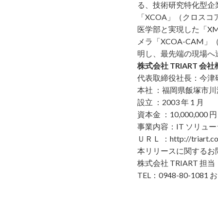
る、技術研究特化型企
「XCOA」（クロスコ
医学部と実現した「X
メラ「XCOA-CA
明し、最先端の現場へ
株式会社 TRIART 会
代表取締役社⻑：今津
本社 ：福岡県飯塚市川津 6
設⽴ ：2003 年 1 ⽉
資本⾦ ：10,000,000 円
事業内容：IT ソリュ
ＵＲＬ ：
http://triart.co
本リリースに関するお
株式会社
TRIART 担
TEL：0948-80-10