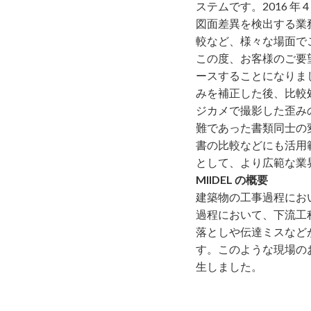
ステムです。2016 
図⾯差異を検出する業
較など、様々な場⾯で
この度、お客様のご要望に
ースすることになりまし
みを補正した後、⽐較
ジカメで撮影した歪み
難であった書類同⼠の
書の⽐較などにも活⽤
として、より広範な業
MIIDEL の概要
建築物の⼯事過程にお
過程において、下流⼯
落としや伝達ミスなど
す。このような現場のお
⽣しました。