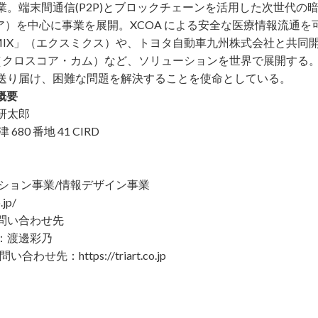
業。端末間通信(P2P)とブロックチェーンを活⽤した次世代の
ア）を中⼼に事業を展開。XCOA による安全な医療情報流通
MIX」（エクスミクス）や、トヨタ⾃動⾞九州株式会社と共同
M」（クロスコア・カム）など、ソリューションを世界で展開する
送り届け、困難な問題を解決することを使命としている。
社概要
研太郎
80 番地 41 CIRD
ーション事業/情報デザイン事業
.jp/
問い合わせ先
当：渡邊彩乃
81 お問い合わせ先：
https://triart.co.jp