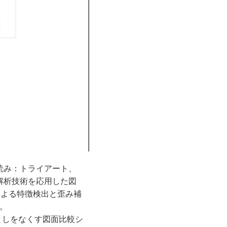
（読み：トライアート、
像解析技術を応⽤した図
による特徴検出と歪み補
た。
としをなくす図⾯⽐較シ