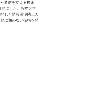
暗号通信を⽀える技術
を可能にした、熊本⼤学
開発した情報漏洩防⽌カ
。他に類のない技術を発