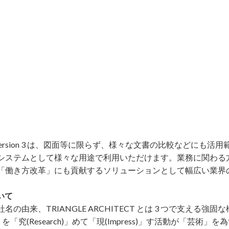
 version 3 は、図⾯等に限らず、様々な⽂書の⽐較などにも
システムとして様々な⽤途で利⽤いただけます。業務に関わる
「働き⽅改⾰」にも貢献するソリューションとして幅広い業界
ついて
「社名の由来、TRIANGLE ARCHITECT とは 3 つで⽀える
gy)」を「究(Research)」めて「現(Impress)」す活動が「芸