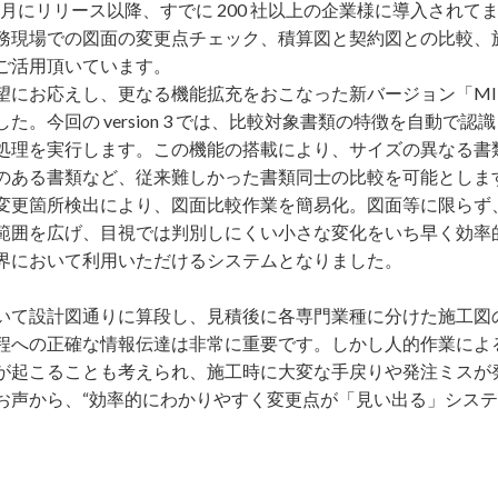
年 4 ⽉にリリース以降、すでに 200 社以上の企業様に導⼊され
務現場での図⾯の変更点チェック、積算図と契約図との⽐較、
ご活⽤頂いています。
お応えし、更なる機能拡充をおこなった新バージョン「MIIDELv
た。今回の version 3 では、⽐較対象書類の特徴を⾃動で
処理を実⾏します。この機能の搭載により、サイズの異なる書
のある書類など、従来難しかった書類同⼠の⽐較を可能としま
変更箇所検出により、図⾯⽐較作業を簡易化。図⾯等に限らず
範囲を広げ、⽬視では判別しにくい⼩さな変化をいち早く効率
界において利⽤いただけるシステムとなりました。
いて設計図通りに算段し、⾒積後に各専⾨業種に分けた施⼯図
程への正確な情報伝達は⾮常に重要です。しかし⼈的作業によ
が起こることも考えられ、施⼯時に⼤変な⼿戻りや発注ミスが
声から、“効率的にわかりやすく変更点が「⾒い出る」システム” と