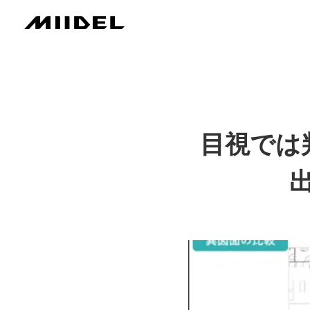
⽬視では
出