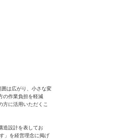
活⽤範囲は広がり、⼩さな変
⽅の作業負担を軽減
の⽅に活⽤いただくこ
強固な構造設計を表してお
術」を為す」を経営理念に掲げ