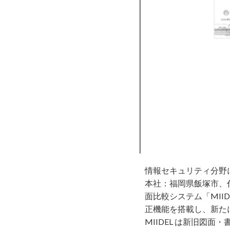
情報セキュリティ分野に
本社：福岡県飯塚市、代
⾯⽐較システム「MII
正機能を搭載し、新たに「
MIIDEL は新旧図