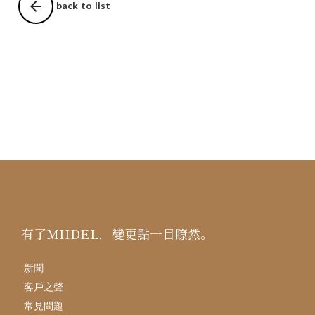
arrow_back
back to list
有了MIIDEL，變更點一目瞭然。
新聞
客戶之聲
常見問題