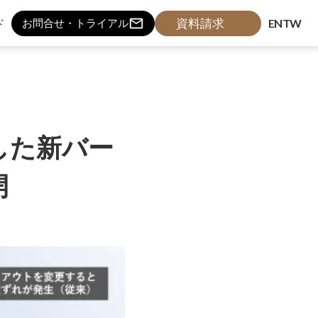
mail_outline
資料請求
ド
EN
TW
お問合せ・トライアル
した新バー
開