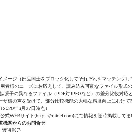
イメージ（部品同士をブロック化してそれぞれをマッチングし
ご利用者様のニーズにお応えして、読み込み可能なファイル形式
NG）や拡張子の異なるファイル（PDF対JPEGなど）の差分比較
ーザ様の声を受けて、部分比較機能の大幅な精度向上にむけて
2020年3月27日時点）
L公式WEBサイト(
https://miidel.com)にて情報を随時掲載し
道機関からのお問合せ
当：渡邊彩乃