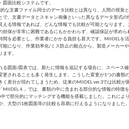
・図⾯⽐較システムです。
、一般的な文書ファイル同士のデータ比較とは異なり、人間の視覚
とで、文書データとスキャン画像といった異なるデータ形式の
見える情報であれば、どんな情報でも比較が可能となります。
の担保が非常に困難であるにもかかわらず、確認保証が求めら
時間を必要とし、作業者にかかる負担も甚大です。MIIDELを
可能になり、作業効率化/ミス防止の観点から、製造メーカー
ります。
れる図面/図表では、新たに情報を追記する場合に、スペース
変更されることも多く発生します。こうした変更が1つの書類
く差分が現れてしまうため、従来のMIIDEL ver.3では比較
「MIIDEL４」では、書類の中に含まれる部分的な情報の特徴
の中で部分的にマッチングする機能を搭載しました。これによ
や、大型の1枚図面等の比較も容易に行えるようになりました