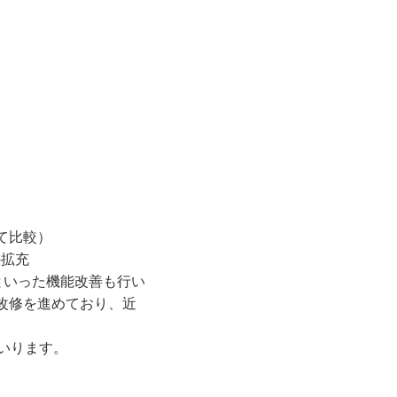
て比較）
の拡充
対応といった機能改善も行い
改修を進めており、近
てまいります。