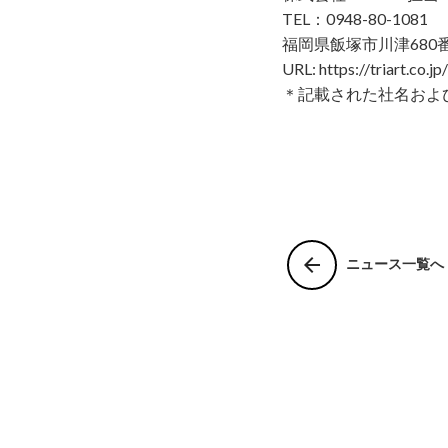
TEL：0948-80-1081
福岡県飯塚市川津680番地
URL:
https://triart.co.jp/
＊記載された社名およ
arrow_back
ニュース一覧へ