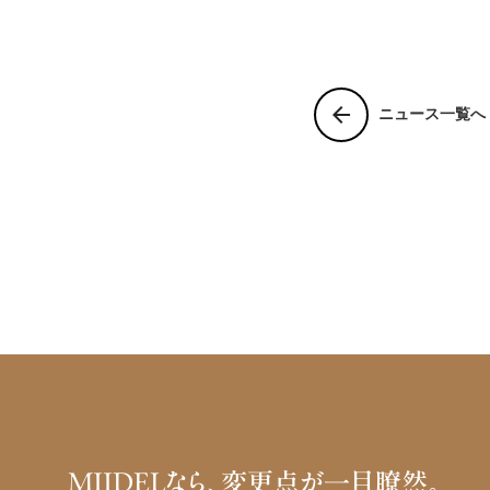
arrow_back
ニュース一覧へ
MIIDELなら、変更点が一目瞭然。