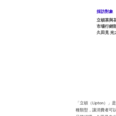
採訪對象
立頓茶與
市場行銷部
久田見 光
「立頓（Lipton
種類型，讓消費者可以隨