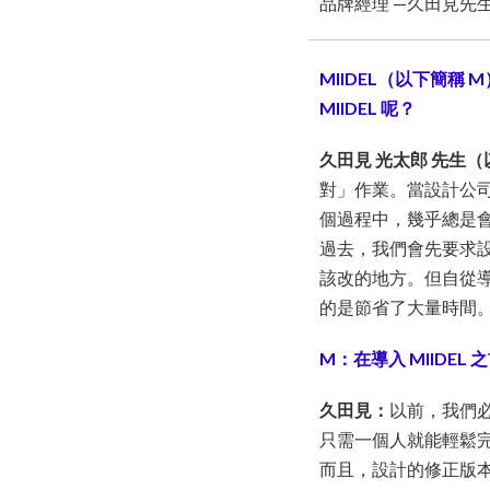
品牌經理 —久田見先生
MIIDEL（以下簡
MIIDEL 呢？
久田見 光太郎 先生
對」作業。當設計公
個過程中，幾乎總是
過去，我們會先要求
該改的地方。但自從導
的是節省了大量時間
M：在導入 MIIDE
久田見：
以前，我們必
只需一個人就能輕鬆
而且，設計的修正版