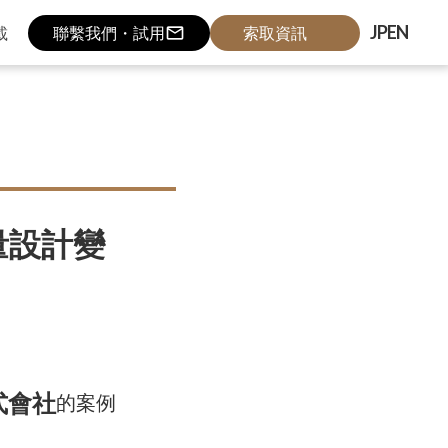
JP
EN
載
聯繫我們・試用
mail_outline
索取資訊
量設計變
式會社
的案例