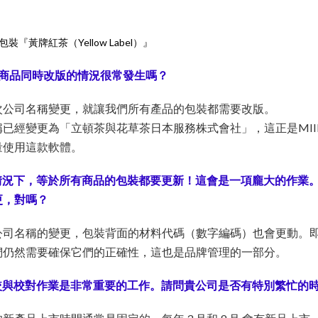
黃牌紅茶（Yellow Label）』
 款商品同時改版的情況很常發生嗎？
次公司名稱變更，就讓我們所有產品的包裝都需要改版。
已經變更為「立頓茶與花草茶日本服務株式會社」，這正是MIID
量使用這款軟體。
情況下，等於所有商品的包裝都要更新！這會是一項龐大的作業
更，對嗎？
公司名稱的變更，包裝背面的材料代碼（數字編碼）也會更動。
們仍然需要確保它們的正確性，這也是品牌管理的一部分。
較與校對作業是非常重要的工作。請問貴公司是否有特別繁忙的