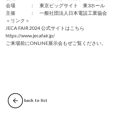
会場
： 東京ビッグサイト 東3ホール
主催
： 一般社団法人日本電設工業協会
＜リンク＞
JECA FAIR 2024 公式サイトは
こちら
https://www.jecafair.jp/
ご来場前に
ONLINE展示会
もぜご覧ください。
arrow_back
back to list