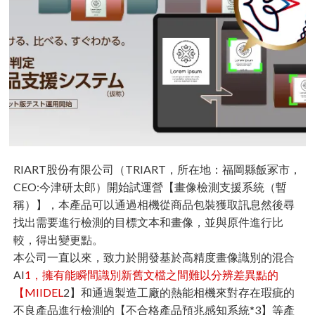
RIART股份有限公司（TRIART，所在地：福岡縣飯冢市，
CEO:今津研太郎）開始試運營【畫像檢測支援系統（暫
稱）】，本產品可以通過相機從商品包裝獲取訊息然後尋
找出需要進行檢測的目標文本和畫像，並與原件進行比
較，得出變更點。
本公司一直以來，致力於開發基於高精度畫像識別的混合
AI
1，擁有能瞬間識別新舊文檔之間難以分辨差異點的
【MIIDEL
2】和通過製造工廠的熱能相機來對存在瑕疵的
不良產品進行檢測的【不合格產品預兆感知系統*3】等產