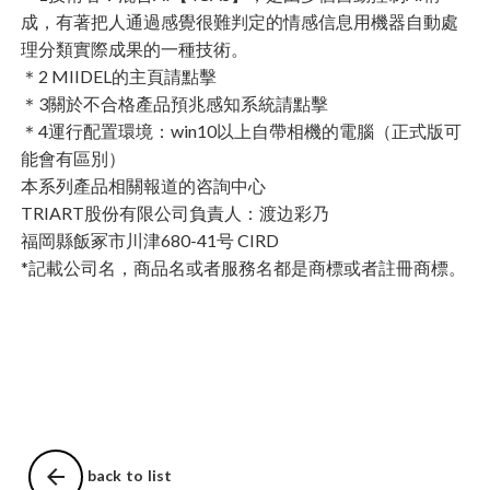
成，有著把人通過感覺很難判定的情感信息用機器自動處
理分類實際成果的一種技術。
＊2 MIIDEL的主頁請
點擊
＊3關於不合格產品預兆感知系統請
點擊
＊4運行配置環境：win10以上自帶相機的電腦（正式版可
能會有區別）
本系列產品相關報道的咨詢中心
TRIART股份有限公司負責人：渡边彩乃
福岡縣飯冢市川津680-41号 CIRD
*記載公司名，商品名或者服務名都是商標或者註冊商標。
arrow_back
back to list