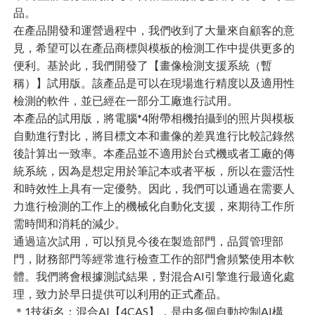
品。
在產品開發和運營過程中，我們收到了大量來自顧客的意
見，希望可以在產品商標與模板的檢測工作中提供更多的
便利。基於此，我們開發了【畫像檢測支援系統（暫
稱）】試用版。該產品是可以在現場進行精度以及適用性
檢測的軟件，並已經在一部分工廠進行試用。
本產品的試用版，將電腦*4附帶相機拍攝到的照片與模板
自動進行對比，將目標文本和畫像的差異進行比較記錄然
後計算出一致率。本產品並不適用於台式機或者工廠的傳
統系統，因為是想定用於筆記本或者平板，所以在靈活性
和時效性上具有一定優勢。因此，我們可以通過在需要人
力進行檢測的工作上的機械化自動化支援，來期待工作所
需時間和消耗的減少。
通過這次試用，可以預見今後在製造部門，品質管理部
門，財務部門等經常進行檢查工作的部門會頻繁使用本軟
體。我們將會根據測試結果，對混合AI引擎進行最適化處
理，致力於早日提供可以利用的正式產品。
＊1技術名：混合AI【4CAS】，是由多個自動控制AI構