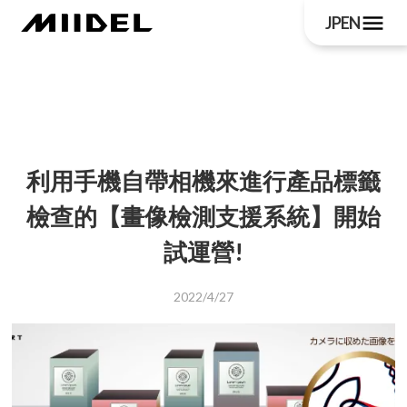
menu
JP
EN
利用手機自帶相機來進行產品標籤
檢查的【畫像檢測支援系統】開始
試運營!
2022/4/27