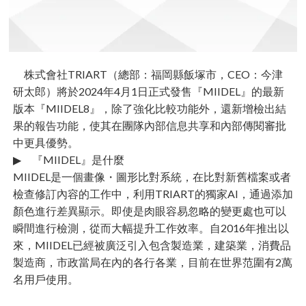
株式會社TRIART（總部：福岡縣飯塚市，CEO：今津
研太郎）將於2024年4月1日正式發售『MIIDEL』的最新
版本『MIIDEL8』，除了強化比較功能外，還新增檢出結
果的報告功能，使其在團隊內部信息共享和內部傳閱審批
中更具優勢。
▶︎ 『MIIDEL』是什麼
MIIDEL是一個畫像・圖形比對系統，在比對新舊檔案或者
檢查修訂內容的工作中，利用TRIART的獨家AI，通過添加
顏色進行差異顯示。即使是肉眼容易忽略的變更處也可以
瞬間進行檢測，從而大幅提升工作效率。自2016年推出以
來，MIIDEL已經被廣泛引入包含製造業，建築業，消費品
製造商，市政當局在內的各行各業，目前在世界范圍有2萬
名用戶使用。