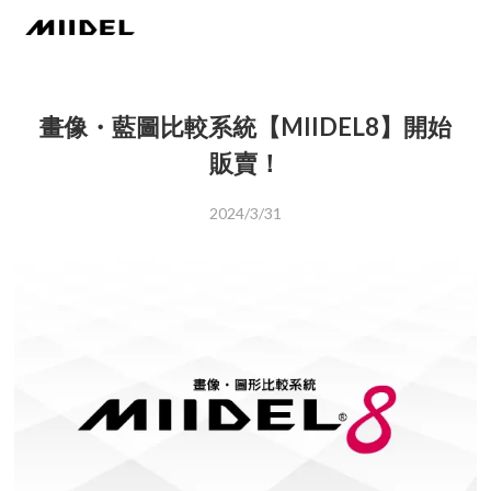
畫像・藍圖比較系統【MIIDEL8】開始
販賣！
2024/3/31