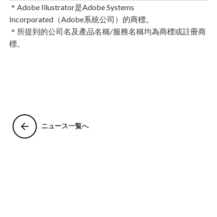
＊Adobe Illustrator是Adobe Systems
Incorporated（Adobe系統公司）的商標。
＊所提到的公司名及產品名稱/服務名稱均為商標或註冊商
標。
arrow_back
ニュース一覧へ