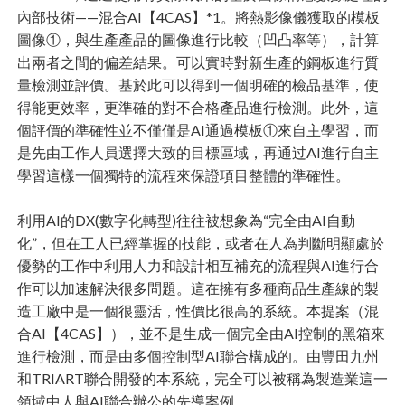
內部技術——混合AI【4CAS】*1。將熱影像儀獲取的模板
圖像①，與生產產品的圖像進行比較（凹凸率等），計算
出兩者之間的偏差結果。可以實時對新生產的鋼板進行質
量檢測並評價。基於此可以得到一個明確的檢品基準，使
得能更效率，更準確的對不合格產品進行檢測。此外，這
個評價的準確性並不僅僅是AI通過模板①來自主學習，而
是先由工作人員選擇大致的目標區域，再通过AI進行自主
學習這樣一個獨特的流程來保證項目整體的準確性。
利用AI的DX(數字化轉型)往往被想象為“完全由AI自動
化”，但在工人已經掌握的技能，或者在人為判斷明顯處於
優勢的工作中利用人力和設計相互補充的流程與AI進行合
作可以加速解決很多問題。這在擁有多種商品生產線的製
造工廠中是一個很靈活，性價比很高的系統。本提案（混
合AI【4CAS】），並不是生成一個完全由AI控制的黑箱來
進行檢測，而是由多個控制型AI聯合構成的。由豐田九州
和TRIART聯合開發的本系統，完全可以被稱為製造業這一
領域中人與AI聯合辦公的先導案例。