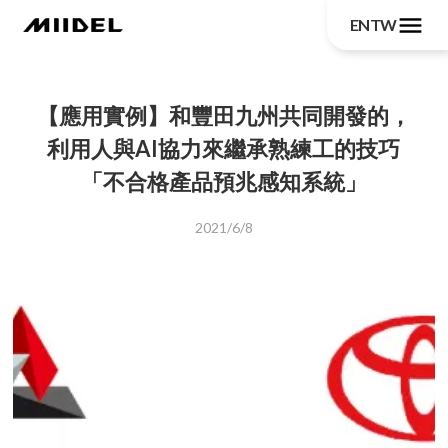
menu
EN
TW
【應用實例】和豐田九州共同開發的，
利用人與AI協力來繼承熟練工的技巧
「不合格產品預兆感知系統」
2021/6/8