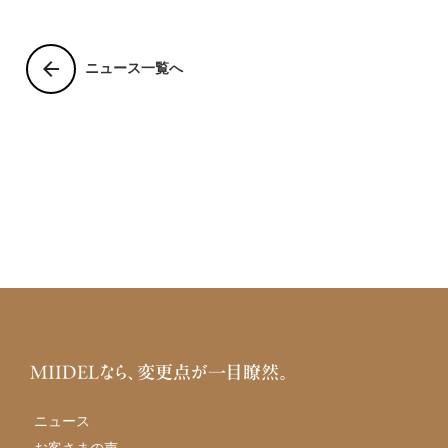
arrow_back
ニュース一覧へ
MIIDELなら、変更点が一目瞭然。
ニュース
お客さまの声