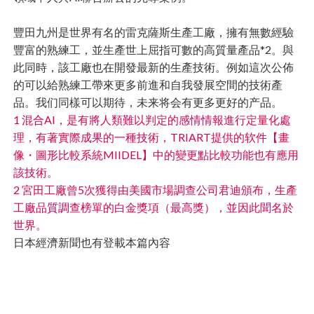
豐田九州是世界有名的雷克薩斯生產工廠，擁有無數經驗
豐富的熟練工，並生產世上屈指可數的高質量產品*2。與
此同時，該工廠也在開發最新的生產技術。例如這次公佈
的可以給熟練工帶來更多前進和自我發展空間的技術產
品。我们同樣可以期待，未来将会有更多更好的产品。
1 混合AI，是有將人類難以判定的感情情報進行定量化處
理，有著實際成果的一種技術，TRIART提供的软件【畫
像・圖形比較系統MIIDEL】中的變更點比較功能也有應用
該技術。
2 宮田工廠曾5次獲得由美國市場調查公司君迪頒布，生產
工廠品質調查榜單的白金獎項（最高獎），並因此聞名於
世界。
日本經濟新聞也有登載本篇內容