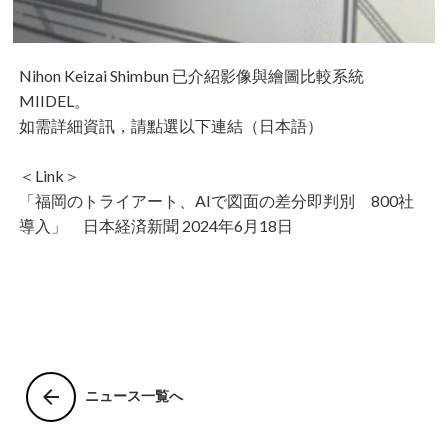
Nihon Keizai Shimbun 已介紹影像與繪圖比較系統
MIIDEL。
如需詳細資訊，請點選以下連結（日本語）
＜Link＞
「
福岡のトライアート、AIで図面の差分即判別 800社
導入」 日本経済新聞 2024年6月18日
arrow_back
ニュース一覧へ